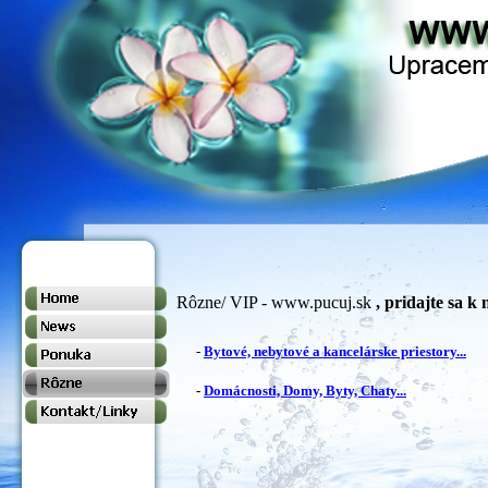
Rôzne/ VIP -
www.pucuj.sk
, pridajte sa k
-
Bytové, nebytové a kancelárske priestory...
-
Domácnosti, Domy, Byty, Chaty...